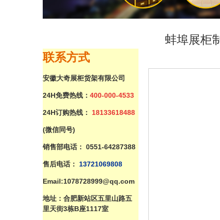
蚌埠展柜
联系
方式
安徽大奇展柜货架有限公司
24H免费热线：
400-000-4533
24H订购热线：
18133618488
(微信同号)
销售部电话：
0551-64287388
售后电话：
137
21069808
Email:1078728999@qq.com
地址：合肥新站区五里山路
五
里
天街3栋B座1117室