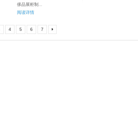
侈品展柜制...
阅读详情
3
4
5
6
7